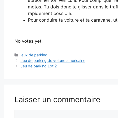
stationner ton véhicule. Pour compliquer le 
motos. Tu dois donc te glisser dans le trafi
rapidement possible.
Pour conduire ta voiture et ta caravane, uti
Rate this item:
Submit Rating
No votes yet.
Catégories
jeux de parking
Jeu de parking de voiture américaine
Jeu de parking Lot 2
Laisser un commentaire
Commentaire